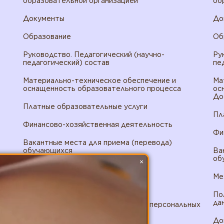
образовательной организацией
об
Документы
До
Образование
Об
Руководство. Педагогический (научно-
Ру
педагогический) состав
пе
Материально-техническое обеспечение и
Ма
оснащенность образовательного процесса
ос
До
Платные образовательные услуги
Пл
Финансово-хозяйственная деятельность
Фи
Вакантные места для приема (перевода)
обучающихся
Ва
об
×
Доступная среда
Ме
Международное сотрудничество
По
да
Политика в отношении обработки персональных
данных ИП Панфилов
До